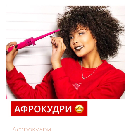
Афрокудри