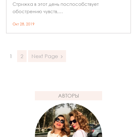
Стрижка в этот день поспособствует
обострению чувств,…
Окт 28, 2019
Posts
1
2
Next Page
Navigation
АВТОРЫ