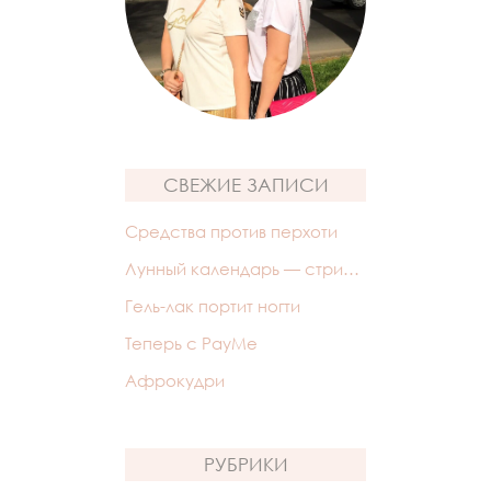
СВЕЖИЕ ЗАПИСИ
Средства против перхоти
Лунный календарь — стрижек
Гель-лак портит ногти
Теперь с PayMe
Афрокудри
РУБРИКИ