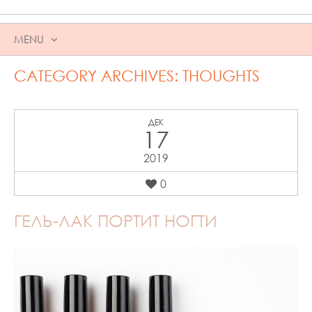
MENU
SKIP
CATEGORY ARCHIVES:
THOUGHTS
TO
CONTENT
ДЕК
17
2019
0
ГЕЛЬ-ЛАК ПОРТИТ НОГТИ