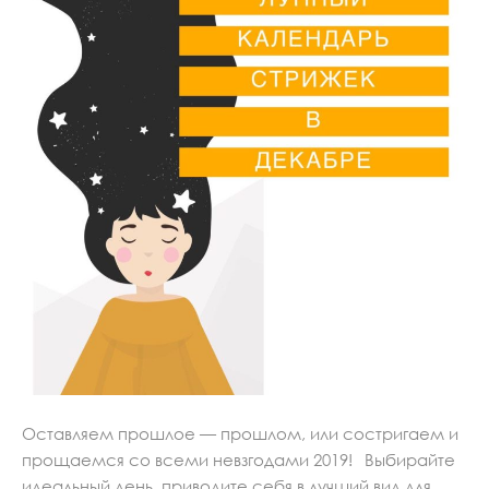
Оставляем прошлое — прошлом, или состригаем и
прощаемся со всеми невзгодами 2019!⠀Выбирайте
идеальный день, приводите себя в лучший вид для