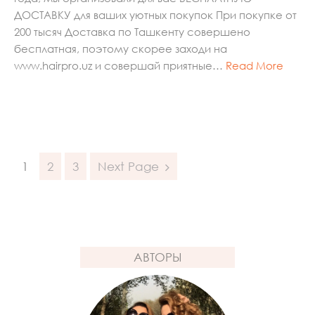
ДОСТАВКУ для ваших уютных покупок При покупке от
200 тысяч Доставка по Ташкенту совершено
бесплатная, поэтому скорее заходи на
www.hairpro.uz и совершай приятные…
Read More
Posts
1
2
3
Next Page
navigation
АВТОРЫ