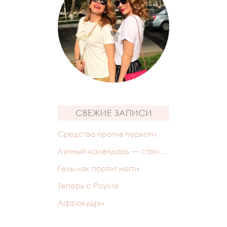
СВЕЖИЕ ЗАПИСИ
Средства против перхоти
Лунный календарь — стрижек
Гель-лак портит ногти
Теперь с PayMe
Афрокудри