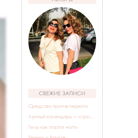
СВЕЖИЕ ЗАПИСИ
Средства против перхоти
Лунный календарь — стрижек
Гель-лак портит ногти
Теперь с PayMe