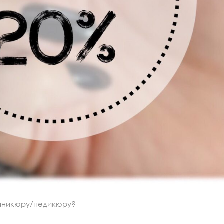
маникюру/педикюру?