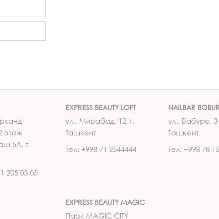
EXPRESS BEAUTY LOFT
NAILBAR BOBU
рканд
ул., Мирабад, 12, г.
ул., Бабура, 34
2 этаж
Ташкент
Ташкент
аш 5А, г.
Тел: +998 71 2544444
Тел: +998 78 1
71 205 03 05
EXPRESS BEAUTY MAGIC
Парк MAGIC CITY