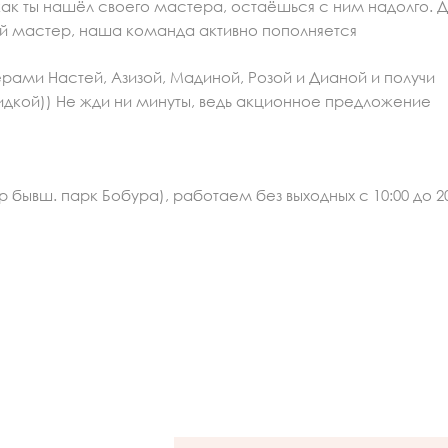
 как ты нашёл своего мастера, остаёшься с ним надолго. Д
ый мастер, наша команда активно пополняется
ами Настей, Азизой, Мадиной, Розой и Дианой и получи
идкой)) Не жди ни минуты, ведь акционное предложение
 бывш. парк Бобура), работаем без выходных с 10:00 до 20