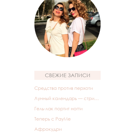
СВЕЖИЕ ЗАПИСИ
Средства против перхоти
Лунный календарь — стрижек
Гель-лак портит ногти
Теперь с PayMe
Афрокудри