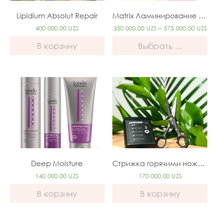
Lipidium Absolut Repair
Matrix Ламинирование Pro+
400 000,00
UZS
350 000,00
UZS
–
575 000,00
UZS
В корзину
Выбрать ...
Deep Moisture
Стрижка горячими ножницами
140 000,00
UZS
170 000,00
UZS
В корзину
В корзину