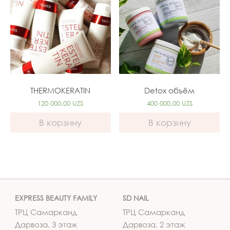
THERMOKERATIN
Detox объём
120 000,00
UZS
400 000,00
UZS
В корзину
В корзину
EXPRESS BEAUTY FAMILY
SD NAIL
ТРЦ Самарканд
ТРЦ Самарканд
Дарвоза, 3 этаж
Дарвоза, 2 этаж