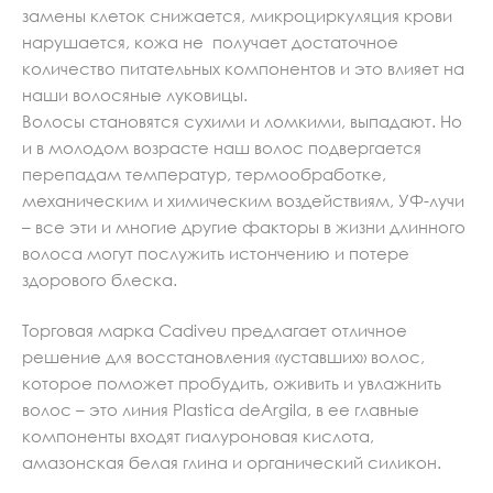
замены клеток снижается, микроциркуляция крови
нарушается, кожа не получает достаточное
количество питательных компонентов и это влияет на
наши волосяные луковицы.
Волосы становятся сухими и ломкими, выпадают. Но
и в молодом возрасте наш волос подвергается
перепадам температур, термообработке,
механическим и химическим воздействиям, УФ-лучи
– все эти и многие другие факторы в жизни длинного
волоса могут послужить истончению и потере
здорового блеска.
Торговая марка Cadiveu предлагает отличное
решение для восстановления «уставших» волос,
которое поможет пробудить, оживить и увлажнить
волос – это линия Plastica deArgila, в ее главные
компоненты входят гиалуроновая кислота,
амазонская белая глина и органический силикон.