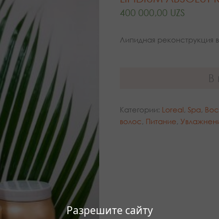
400 000,00
UZS
Липидная реконструкция 
В
Категории:
Loreal
,
Spa
,
Вос
волос
,
Питание
,
Увлажнен
Разрешите сайту