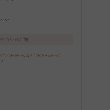
волос
 корзину
становление
,
Для поврежденных
ие