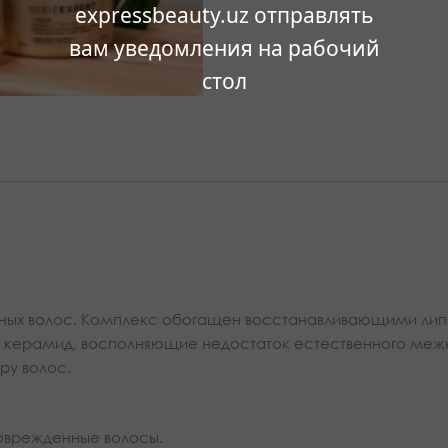
expressbeauty.uz отправлять
вам уведомления на рабочий
стол
ных волос. Комплекс обогащен восстанавливающими липи
и керамид, восполняющие недостаток естественного межк
ру волос.
поврежденные волосы.