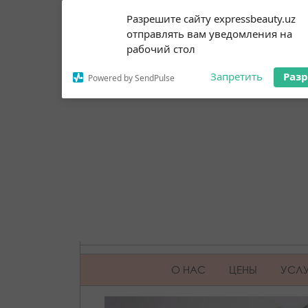
Subscribe to our
Разрешите сайту expressbeauty.uz
notifications!
отправлять вам уведомления на
To enable permission prompts, click
рабочий стол
on the notification icon
Запретить
Раз
Powered by SendPulse
SKIP TO CONTENT
О НАС
ЦЕНЫ
УСЛУ