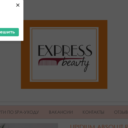
×
решить
ГИ ПО SPA-УХОДУ
ВАКАНСИИ
КОНТАКТЫ
ОТЗЫ
LIPIDIUM ABSOLUT 