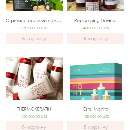
Стрижка горячими ножницами
Replumping Davines
170 000,00
UZS
450 000,00
UZS
В корзину
В корзину
THERMOKERATIN
Estel Mohito
120 000,00
UZS
120 000,00
UZS
В корзину
В корзину