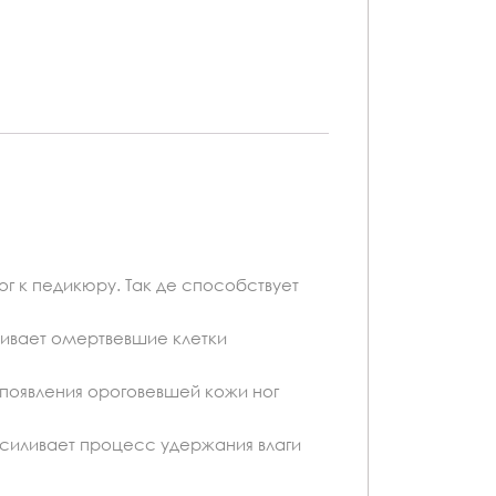
 к педикюру. Так де способствует
ивает омертвевшие клетки
 появления ороговевшей кожи ног
силивает процесс удержания влаги