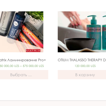
atrix Ламинирование Pro+
50 000,00
UZS
–
575 000,00
UZS
120 000,00
UZS
Выбрать ...
В корзину