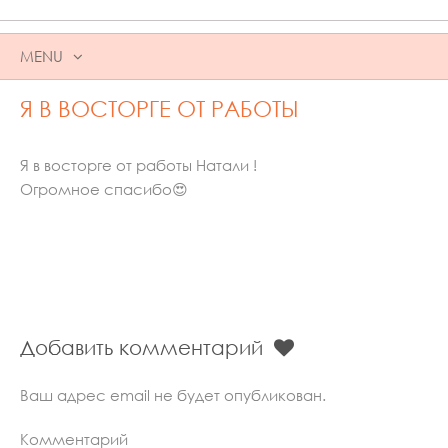
MENU
SKIP
Я В ВОСТОРГЕ ОТ РАБОТЫ
TO
CONTENT
Я в восторге от работы Натали !
Огромное спасибо😍
Добавить комментарий
Ваш адрес email не будет опубликован.
Комментарий