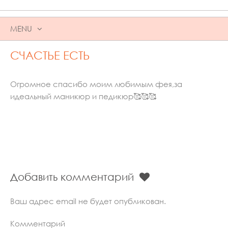
MENU
SKIP
СЧАСТЬЕ ЕСТЬ
TO
CONTENT
Огромное спасибо моим любимым фея,за
идеальный маникюр и педикюр🥰🥰🥰
Добавить комментарий
Ваш адрес email не будет опубликован.
Комментарий