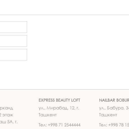
EXPRESS BEAUTY LOFT
NAILBAR BOBU
рканд
ул., Мирабад, 12, г.
ул., Бабура, 34
2 этаж
Ташкент
Ташкент
аш 5А, г.
Тел: +998 71 2544444
Тел: +998 78 1