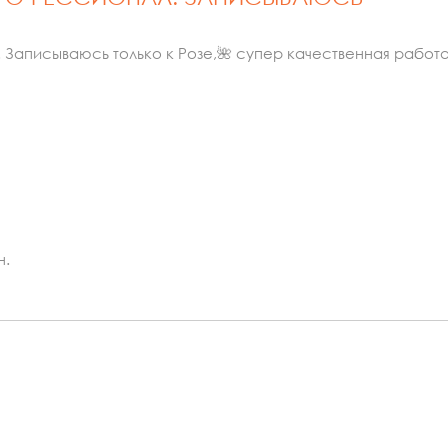
аписываюсь только к Розе,🌺 супер качественная работа
н.