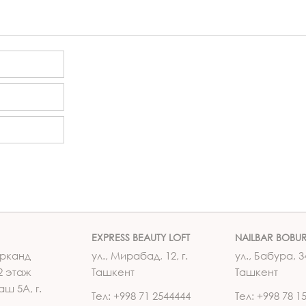
EXPRESS BEAUTY LOFT
NAILBAR BOBU
рканд
ул., Мирабад, 12, г.
ул., Бабура, 34
2 этаж
Ташкент
Ташкент
аш 5А, г.
Тел: +998 71 2544444
Тел: +998 78 1