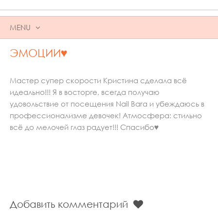
MENU
SKIP
ЭМОЦИИ♥️
TO
CONTENT
Мастер супер скорости Кристина сделала всё
идеально!!! Я в восторге, всегда получаю
удовольствие от посещения Nail Bara и убеждаюсь в
профессионализме девочек! Атмосфера: стильно
всё до мелочей глаз радует!!! Спасибо♥️
Добавить комментарий