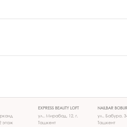
EXPRESS BEAUTY LOFT
NAILBAR BOBU
рканд
ул., Мирабад, 12, г.
ул., Бабура, 34
2 этаж
Ташкент
Ташкент