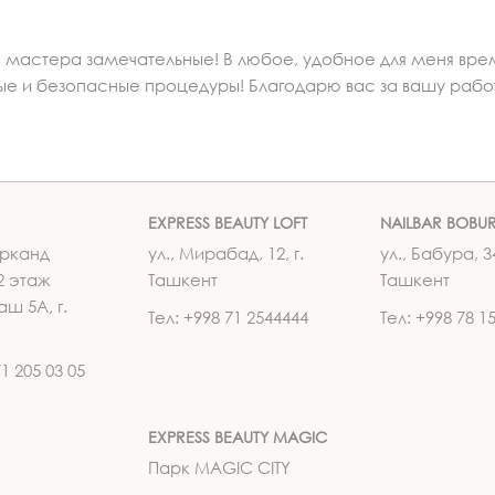
е мастера замечательные! В любое, удобное для меня время
ые и безопасные процедуры! Благодарю вас за вашу работ
EXPRESS BEAUTY LOFT
NAILBAR BOBU
рканд
ул., Мирабад, 12, г.
ул., Бабура, 34
2 этаж
Ташкент
Ташкент
аш 5А, г.
Тел: +998 71 2544444
Тел: +998 78 1
71 205 03 05
EXPRESS BEAUTY MAGIC
Парк MAGIC CITY