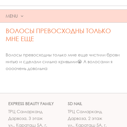
MENU
SKIP
ВОЛОСЫ ПРЕВОСХОДНЫ ТОЛЬКО
TO
CONTENT
МНЕ ЕЩЕ
Волосы превосходны только мне еще чистили брови
нитью и сделали сильно кривыми😭 А волосами я
оооочень довольна
EXPRESS BEAUTY FAMILY
SD NAIL
ТРЦ Самарканд
ТРЦ Самарканд
Дарвоза, 3 этаж
Дарвоза, 2 этаж
ул., Караташ 5А, г.
ул., Караташ 5А, г.