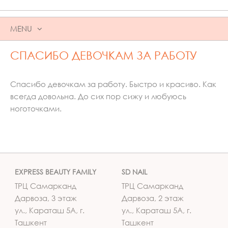
MENU
SKIP
СПАСИБО ДЕВОЧКАМ ЗА РАБОТУ
TO
CONTENT
Спасибо девочкам за работу. Быстро и красиво. Как
всегда довольна. До сих пор сижу и любуюсь
ноготочками.
EXPRESS BEAUTY FAMILY
SD NAIL
ТРЦ Самарканд
ТРЦ Самарканд
Дарвоза, 3 этаж
Дарвоза, 2 этаж
ул., Караташ 5А, г.
ул., Караташ 5А, г.
Ташкент
Ташкент