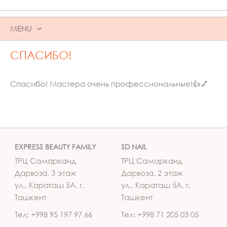
MENU
SKIP
СПАСИБО!
TO
CONTENT
Спасибо! Мастера очень профессиональные!👍💅
EXPRESS BEAUTY FAMILY
SD NAIL
ТРЦ Самарканд
ТРЦ Самарканд
Дарвоза, 3 этаж
Дарвоза, 2 этаж
ул., Караташ 5А, г.
ул., Караташ 5А, г.
Ташкент
Ташкент
Тел: +998 95 197 97 66
Тел: +998 71 205 03 05