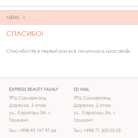
MENU
SKIP
СПАСИБО!
TO
CONTENT
Спасибо! Не в первый раз все получилось красиво👍
EXPRESS BEAUTY FAMILY
SD NAIL
ТРЦ Самарканд
ТРЦ Самарканд
Дарвоза, 3 этаж
Дарвоза, 2 этаж
ул., Караташ 5А, г.
ул., Караташ 5А, г.
Ташкент
Ташкент
Тел: +998 95 197 97 66
Тел: +998 71 205 03 05