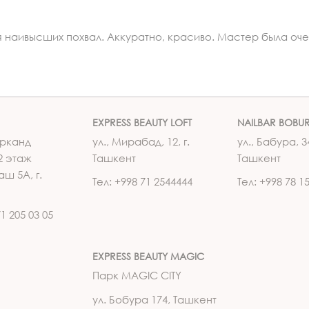
наивысших похвал. Аккуратно, красиво. Мастер была оче
EXPRESS BEAUTY LOFT
NAILBAR BOBU
рканд
ул., Мирабад, 12, г.
ул., Бабура, 34
2 этаж
Ташкент
Ташкент
аш 5А, г.
Тел: +998 71 2544444
Тел: +998 78 1
71 205 03 05
EXPRESS BEAUTY MAGIC
Парк MAGIC CITY
ул. Бобура 174, Ташкент