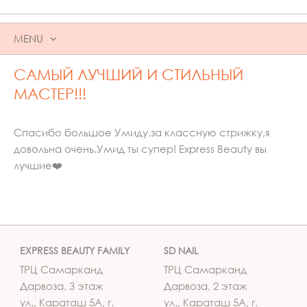
MENU
SKIP
САМЫЙ ЛУЧШИЙ И СТИЛЬНЫЙ
TO
CONTENT
МАСТЕР!!!
Спасибо большое Умиду,за классную стрижку,я
довольна очень.Умид ты супер! Express Beauty вы
лучшие❤️
EXPRESS BEAUTY FAMILY
SD NAIL
ТРЦ Самарканд
ТРЦ Самарканд
Дарвоза, 3 этаж
Дарвоза, 2 этаж
ул., Караташ 5А, г.
ул., Караташ 5А, г.