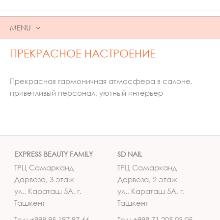
MENU
SKIP
ПРЕКРАСНОЕ НАСТРОЕНИЕ
TO
CONTENT
Прекрасная гармоничная атмосфера в салоне,
приветливый персонал, уютный интерьер
EXPRESS BEAUTY FAMILY
SD NAIL
ТРЦ Самарканд
ТРЦ Самарканд
Дарвоза, 3 этаж
Дарвоза, 2 этаж
ул., Караташ 5А, г.
ул., Караташ 5А, г.
Ташкент
Ташкент
Тел: +998 95 197 97 66
Тел: +998 71 205 03 05