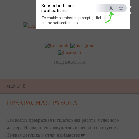
×
Subscribe to our
notifications!
To enable permission prompts, click
on the notification icon
ESC
ПОДПИСАТЬСЯ
MENU
SKIP
ПРЕКРАСНАЯ РАБОТА
TO
CONTENT
Как всегда прекрасная и тщательная работа, чудесного
мастера Нелли, очень аккуратно, красиво и со вкусом.
Нежная девушка и отличный мастер❤️