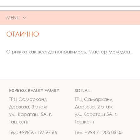
MENU
SKIP
ОТЛИЧНО
TO
CONTENT
Стрижка как всегда понравилась. Мастер молодец.
EXPRESS BEAUTY FAMILY
SD NAIL
ТРЦ Самарканд
ТРЦ Самарканд
Дарвоза, 3 этаж
Дарвоза, 2 этаж
ул., Караташ 5А, г.
ул., Караташ 5А, г.
Ташкент
Ташкент
Тел: +998 95 197 97 66
Тел: +998 71 205 03 05