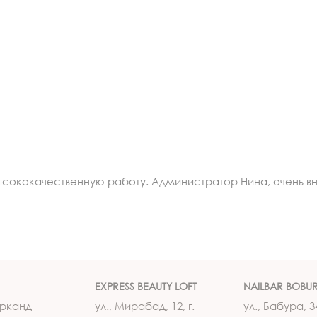
ысококачественную работу. Администратор Нина, очень в
EXPRESS BEAUTY LOFT
NAILBAR BOBU
рканд
ул., Мирабад, 12, г.
ул., Бабура, 34