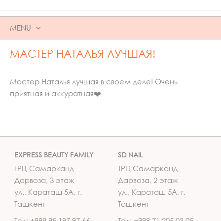
MENU
SKIP
МАСТЕР НАТАЛЬЯ ЛУЧШАЯ!
TO
CONTENT
Мастер Наталья лучшая в своем деле! Очень
приятная и аккуратная❤️
EXPRESS BEAUTY FAMILY
SD NAIL
ТРЦ Самарканд
ТРЦ Самарканд
Дарвоза, 3 этаж
Дарвоза, 2 этаж
ул., Караташ 5А, г.
ул., Караташ 5А, г.
Ташкент
Ташкент
Тел: +998 95 197 97 66
Тел: +998 71 205 03 05