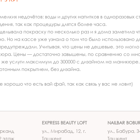
лких недочётов: воды и других напитков в одноразовых с
ения, так как процедуры длятся более часа.
лывала покраску по несколько раз и я дома заметила что
. Но на кассе уже узнала о том что было использовано до
редупреждали. Учитывая, что цены не дешевые, это могло
кюра. Цены — достаточно завышены, по сравнению со м
е же услуги максимум до 300000 с дизайном на маникюре.
нотонным покрытием, без дизайна.
хорошо что есть вай фай, так как связь у вас не ловит)
EXPRESS BEAUTY LOFT
NAILBAR BOBU
рканд
ул., Мирабад, 12, г.
ул., Бабура, 34
2 этаж
Ташкент
Ташкент