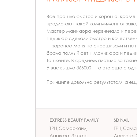
Всё прошло быстро и хорошо, кроме ме
предлагают такой комплимент от завед
Мастер маникюра нервничала и переде
Педикюр сделали быстро и качественно
— заранее меня не спрашивали и не п
брала полный сет и маникюра и педи
Ташкенте. В среднем платила за таки
У вас вышло 365000 — а это еще с од
Принципе довольна результатом, а еще 
EXPRESS BEAUTY FAMILY
SD NAIL
ТРЦ Самарканд
ТРЦ Сама
Дарвоза, 3 этаж
Дарвоза, 