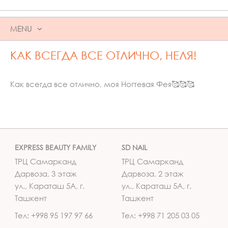
MENU
SKIP
КАК ВСЕГДА ВСЕ ОТЛИЧНО, НЕЛЯ!
TO
CONTENT
Как всегда все отлично, моя Ногтевая Фея🥰🥰🥰
EXPRESS BEAUTY FAMILY
SD NAIL
ТРЦ Самарканд
ТРЦ Самарканд
Дарвоза, 3 этаж
Дарвоза, 2 этаж
ул., Караташ 5А, г.
ул., Караташ 5А, г.
Ташкент
Ташкент
Тел: +998 95 197 97 66
Тел: +998 71 205 03 05