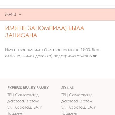
MENU
SKIP
ИМЯ НЕ ЗАПОМНИЛА) БЫЛА
TO
CONTENT
ЗАПИСАНА
Имя не запомнила) была записана на 19:00. Все
отлично, милая девочка) подстригла отлично ❤️
EXPRESS BEAUTY FAMILY
SD NAIL
ТРЦ Самарканд
ТРЦ Самарканд
Дарвоза, 3 этаж
Дарвоза, 2 этаж
ул., Караташ 5А, г.
ул., Караташ 5А, г.
Ташкент
Ташкент