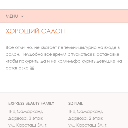
MENU
SKIP
ХОРОШИЙ САЛОН
TO
CONTENT
Всё отлично, не хватает пепельницы/урна на входе в
салон. Неудобно всё время спускаться к остановке
чтобы покурить, да и не комильфо курить девушке на
остановке 🥶
EXPRESS BEAUTY FAMILY
SD NAIL
ТРЦ Самарканд
ТРЦ Самарканд
Дарвоза, 3 этаж
Дарвоза, 2 этаж
ул., Караташ 5А, г.
ул., Караташ 5А, г.