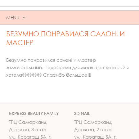
MENU
SKIP
БЕЗУМНО ПОНРАВИЛСЯ САЛОН! И
TO
CONTENT
МАСТЕР
Безумно понравился салон! и мастер
замечательный. Подобрали для меня цвет который я
хотела😍😍😍😍 Спасибо большое!!!
EXPRESS BEAUTY FAMILY
SD NAIL
ТРЦ Самарканд
ТРЦ Самарканд
Дарвоза, 3 этаж
Дарвоза, 2 этаж
ул., Караташ 5А, г.
ул., Караташ 5А, г.