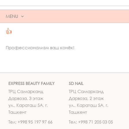
MENU
SKIP
👍
TO
CONTENT
Профессионализм ваш конёк!
EXPRESS BEAUTY FAMILY
SD NAIL
ТРЦ Самарканд
ТРЦ Самарканд
Дарвоза, 3 этаж
Дарвоза, 2 этаж
ул., Караташ 5А, г.
ул., Караташ 5А, г.
Ташкент
Ташкент
Тел: +998 95 197 97 66
Тел: +998 71 205 03 05