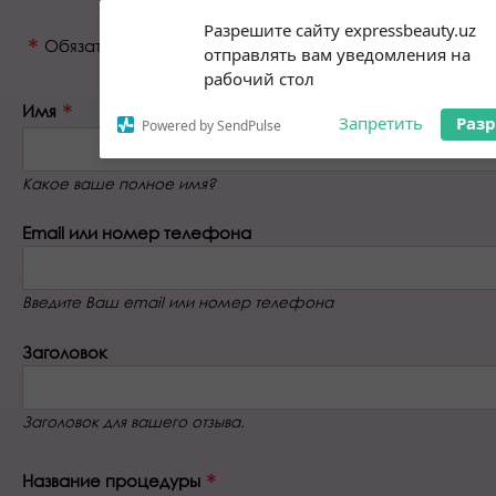
Subscribe to our
Разрешите сайту expressbeauty.uz
notifications!
Обязательное поле
отправлять вам уведомления на
To enable permission prompts, click
рабочий стол
on the notification icon
Имя
Запретить
Раз
Powered by SendPulse
Какое ваше полное имя?
Email или номер телефона
Введите Ваш email или номер телефона
Заголовок
Заголовок для вашего отзыва.
Название процедуры